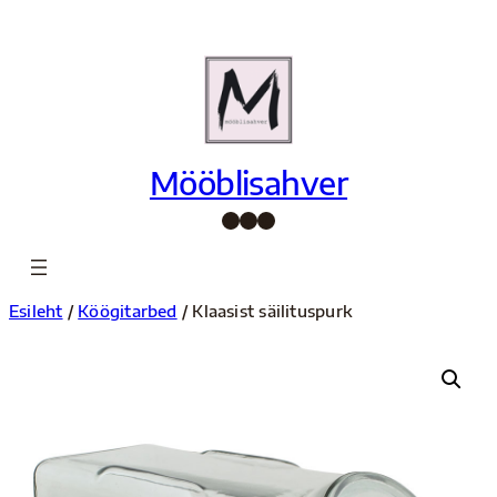
Liigu
sisu
juurde
Mööblisahver
Facebook
Instagram
Pinterest
Esileht
/
Köögitarbed
/ Klaasist säilituspurk