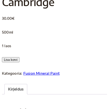
Cambridge
30.00
€
500ml
1 laos
Cambridge
Lisa korvi
kogus
Kategooria:
Fusion Mineral Paint
Kirjeldus