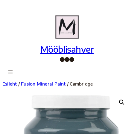
Liigu
sisu
juurde
Mööblisahver
Facebook
Instagram
Pinterest
Esileht
/
Fusion Mineral Paint
/ Cambridge