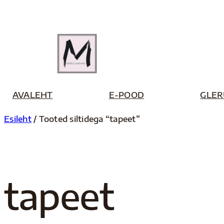
Liigu
sisu
juurde
AVALEHT
E-POOD
GLER
Esileht
/ Tooted siltidega “tapeet”
tapeet