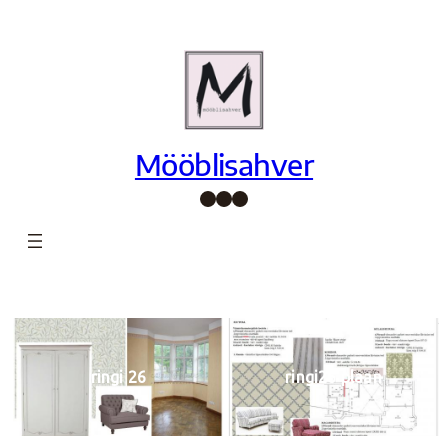
Liigu
sisu
juurde
Mööblisahver
Facebook
Instagram
Pinterest
ringi 26
ringi26 plaan